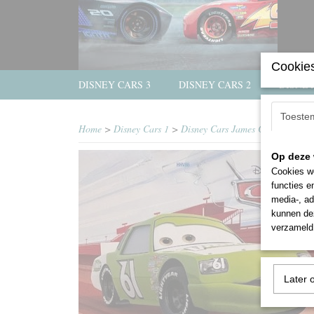
Cookies
DISNEY CARS 3
DISNEY CARS 2
DISNEY
Toeste
Home
>
Disney Cars 1
>
Disney Cars James Cleanair Vito
Op deze 
Cookies wo
functies e
media-, ad
kunnen dez
verzameld 
Later 