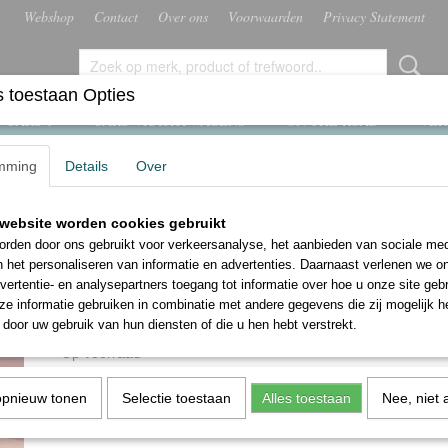
Webshop
Contact
Over ons
Voorwaarden
Privacy Statement
 toestaan Opties
 CARS 1
CARS VRACHTWAGENS
ON THE ROAD
VER
mming
Details
Over
line
website worden cookies gebruikt
Disney Cars James Cleana
rden door ons gebruikt voor verkeersanalyse, het aanbieden van sociale med
Vitoline
n het personaliseren van informatie en advertenties. Daarnaast verlenen we o
vertentie- en analysepartners toegang tot informatie over hoe u onze site gebru
e informatie gebruiken in combinatie met andere gegevens die zij mogelijk 
€ 9,74
€ 12,99
door uw gebruik van hun diensten of die u hen hebt verstrekt.
(inclusief btw 21%)
✓
Op voorraad
Aantal
opnieuw tonen
Selectie toestaan
Alles toestaan
Nee, niet 