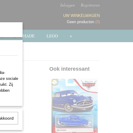
Inloggen
Registreren
UW WINKELWAGEN
Geen producten
(0)
PAKKINGSCHADE
LEGO
+
ir
Ook interessant
ia-
nze sociale
ikt. Zij
hebben
akkoord