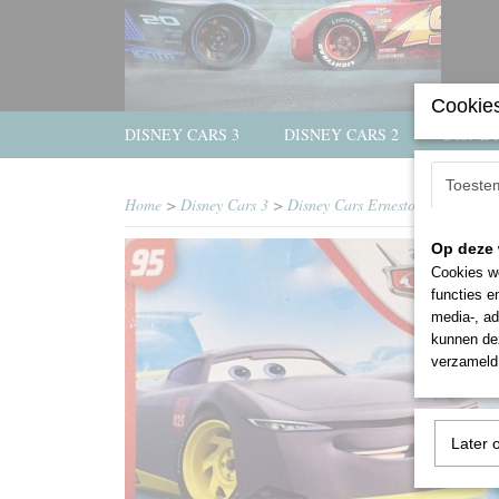
Cookies
DISNEY CARS 3
DISNEY CARS 2
DISNEY
Toeste
Home
>
Disney Cars 3
>
Disney Cars Ernesto
Op deze 
Cookies wo
functies e
media-, ad
kunnen dez
verzameld 
Later 