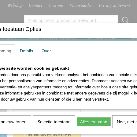
Webshop
Contact
Over ons
Voorwaarden
Privacy Statement
 toestaan Opties
 CARS 1
CARS VRACHTWAGENS
ON THE ROAD
VER
mming
Details
Over
website worden cookies gebruikt
Disney Cars Ernesto
rden door ons gebruikt voor verkeersanalyse, het aanbieden van sociale med
n het personaliseren van informatie en advertenties. Daarnaast verlenen we o
€ 11,25
€ 15,00
vertentie- en analysepartners toegang tot informatie over hoe u onze site gebru
(inclusief btw 21%)
e informatie gebruiken in combinatie met andere gegevens die zij mogelijk 
✓
Op voorraad
door uw gebruik van hun diensten of die u hen hebt verstrekt.
Aantal
opnieuw tonen
Selectie toestaan
Alles toestaan
Nee, niet 
IN WINKELWAGEN