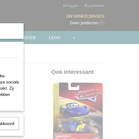
Inloggen
Registreren
UW WINKELWAGEN
Geen producten
(0)
PAKKINGSCHADE
LEGO
+
Ook interessant
ia-
nze sociale
ikt. Zij
hebben
akkoord