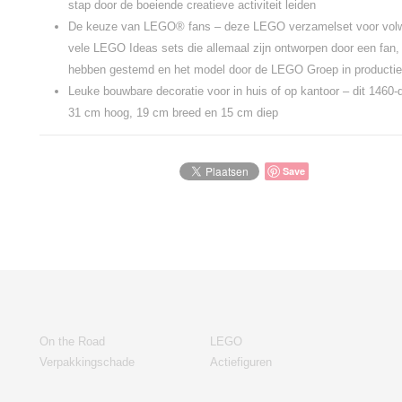
stap door de boeiende creatieve activiteit leiden
De keuze van LEGO® fans – deze LEGO verzamelset voor volw
vele LEGO Ideas sets die allemaal zijn ontworpen door een fan
hebben gestemd en het model door de LEGO Groep in producti
Leuke bouwbare decoratie voor in huis of op kantoor – dit 1460-d
31 cm hoog, 19 cm breed en 15 cm diep
Save
On the Road
LEGO
Verpakkingschade
Actiefiguren