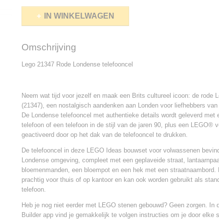
IN WINKELWAGEN
Omschrijving
Lego 21347 Rode Londense telefooncel
Neem wat tijd voor jezelf en maak een Brits cultureel icoon: de rode 
(21347), een nostalgisch aandenken aan Londen voor liefhebbers van 
De Londense telefooncel met authentieke details wordt geleverd met 
telefoon of een telefoon in de stijl van de jaren 90, plus een LEGO® v
geactiveerd door op het dak van de telefooncel te drukken.
De telefooncel in deze LEGO Ideas bouwset voor volwassenen bevindt
Londense omgeving, compleet met een geplaveide straat, lantaarnpa
bloemenmanden, een bloempot en een hek met een straatnaambord. D
prachtig voor thuis of op kantoor en kan ook worden gebruikt als sta
telefoon.
Heb je nog niet eerder met LEGO stenen gebouwd? Geen zorgen. In 
Builder app vind je gemakkelijk te volgen instructies om je door elke 