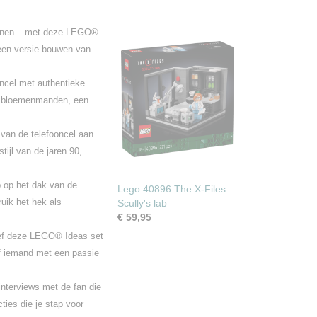
senen – met deze LEGO®
f een versie bouwen van
ncel met authentieke
de bloemenmanden, een
van de telefooncel aan
tijl van de jaren 90,
p op het dak van de
Lego 40896 The X-Files:
uik het hek als
Scully's lab
€ 59,95
eef deze LEGO® Ideas set
of iemand met een passie
interviews met de fan die
ies die je stap voor