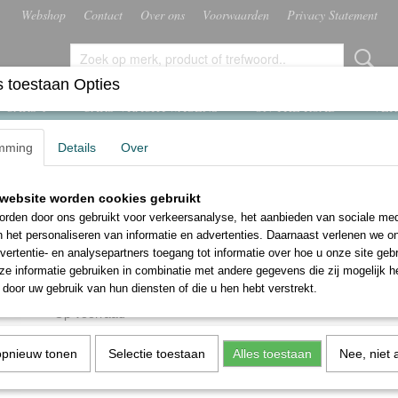
Webshop
Contact
Over ons
Voorwaarden
Privacy Statement
 toestaan Opties
 CARS 1
CARS VRACHTWAGENS
ON THE ROAD
VER
mming
Details
Over
website worden cookies gebruikt
Lego 21347 Rode Londen
rden door ons gebruikt voor verkeersanalyse, het aanbieden van sociale med
telefooncel
n het personaliseren van informatie en advertenties. Daarnaast verlenen we o
vertentie- en analysepartners toegang tot informatie over hoe u onze site gebru
e informatie gebruiken in combinatie met andere gegevens die zij mogelijk 
€ 129,99
door uw gebruik van hun diensten of die u hen hebt verstrekt.
(inclusief btw 21%)
✓
Op voorraad
Aantal
opnieuw tonen
Selectie toestaan
Alles toestaan
Nee, niet 