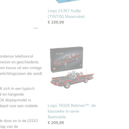
Lego 21367 Kuifje
(TINTIN) Maanraket
€ 159,99
Londense telefooncel
reizen en geschiedenis.
een keuze uit een vintage
erlichtingssteen die wordt
 zich in een typisch
al en hangende
it displaymodel is
Lego 76328 Batman™: de
ndaard voor een mobiele
klassieke tv-serie
Batmobile
de doos en in de LEGO
€ 209,99
stap van de