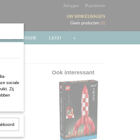
Inloggen
Registreren
UW WINKELWAGEN
Geen producten
(0)
PAKKINGSCHADE
LEGO
+
se
Ook interessant
ia-
nze sociale
ikt. Zij
hebben
akkoord