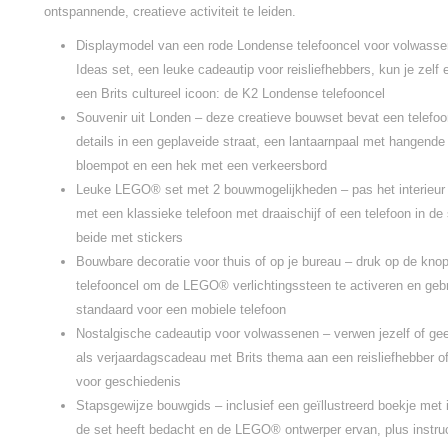
ontspannende, creatieve activiteit te leiden.
Displaymodel van een rode Londense telefooncel voor volwas
Ideas set, een leuke cadeautip voor reisliefhebbers, kun je zel
een Brits cultureel icoon: de K2 Londense telefooncel
Souvenir uit Londen – deze creatieve bouwset bevat een telefoo
details in een geplaveide straat, een lantaarnpaal met hangen
bloempot en een hek met een verkeersbord
Leuke LEGO® set met 2 bouwmogelijkheden – pas het interieur 
met een klassieke telefoon met draaischijf of een telefoon in de s
beide met stickers
Bouwbare decoratie voor thuis of op je bureau – druk op de kno
telefooncel om de LEGO® verlichtingssteen te activeren en gebr
standaard voor een mobiele telefoon
Nostalgische cadeautip voor volwassenen – verwen jezelf of g
als verjaardagscadeau met Brits thema aan een reisliefhebber 
voor geschiedenis
Stapsgewijze bouwgids – inclusief een geïllustreerd boekje met 
de set heeft bedacht en de LEGO® ontwerper ervan, plus instruct