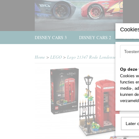
Cookies
DISNEY CARS 3
DISNEY CARS 2
DISNEY
Toeste
Home
>
LEGO
>
Lego 21347 Rode Londense telefooncel
Op deze 
Cookies wo
functies e
media-, ad
kunnen dez
verzameld 
Later 