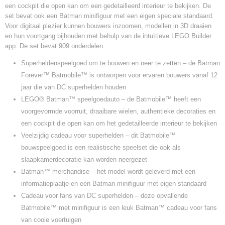
een cockpit die open kan om een gedetailleerd interieur te bekijken. De
set bevat ook een Batman minifiguur met een eigen speciale standaard.
Voor digitaal plezier kunnen bouwers inzoomen, modellen in 3D draaien
en hun voortgang bijhouden met behulp van de intuïtieve LEGO Builder
app. De set bevat 909 onderdelen.
Superheldenspeelgoed om te bouwen en neer te zetten – de Batman
Forever™ Batmobile™ is ontworpen voor ervaren bouwers vanaf 12
jaar die van DC superhelden houden
LEGO® Batman™ speelgoedauto – de Batmobile™ heeft een
voorgevormde voorruit, draaibare wielen, authentieke decoraties en
een cockpit die open kan om het gedetailleerde interieur te bekijken
Veelzijdig cadeau voor superhelden – dit Batmobile™
bouwspeelgoed is een realistische speelset die ook als
slaapkamerdecoratie kan worden neergezet
Batman™ merchandise – het model wordt geleverd met een
informatieplaatje en een Batman minifiguur met eigen standaard
Cadeau voor fans van DC superhelden – deze opvallende
Batmobile™ met minifiguur is een leuk Batman™ cadeau voor fans
van coole voertuigen