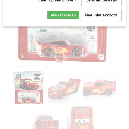
Later opnieuw tonen
Selectie toestaan
Alles toestaan
Nee, niet akkoord