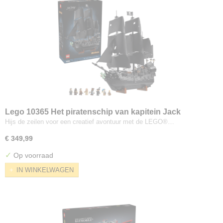
Lego 10365 Het piratenschip van kapitein Jack
Sparrow
Hijs de zeilen voor een creatief avontuur met de LEGO®…
€ 349,99
✓
Op voorraad
IN WINKELWAGEN