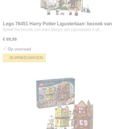
Lego 76451 Harry Potter Ligusterlaan: bezoek van
tante Margot
Beleef het bezoek van tante Margot aan Ligusterlaan 4 uit…
€ 89,99
✓
Op voorraad
IN WINKELWAGEN