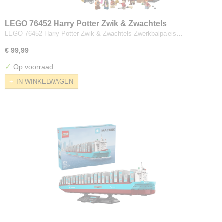
LEGO 76452 Harry Potter Zwik & Zwachtels
Zwerkbalpaleis en ijssalon
LEGO 76452 Harry Potter Zwik & Zwachtels Zwerkbalpaleis…
€ 99,99
✓
Op voorraad
IN WINKELWAGEN