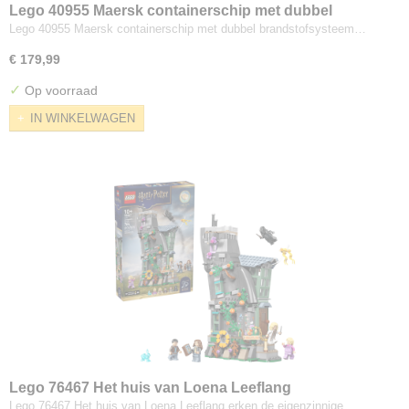
Lego 40955 Maersk containerschip met dubbel
brandstofsysteem
Lego 40955 Maersk containerschip met dubbel brandstofsysteem…
€ 179,99
✓
Op voorraad
IN WINKELWAGEN
Lego 76467 Het huis van Loena Leeflang
Lego 76467 Het huis van Loena Leeflang erken de eigenzinnige…