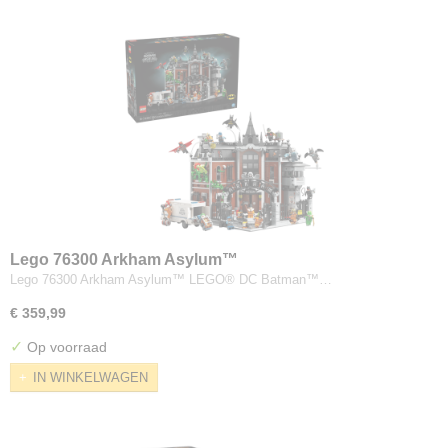
Lego 76300 Arkham Asylum™
Lego 76300 Arkham Asylum™ LEGO® DC Batman™…
€ 359,99
✓
Op voorraad
IN WINKELWAGEN