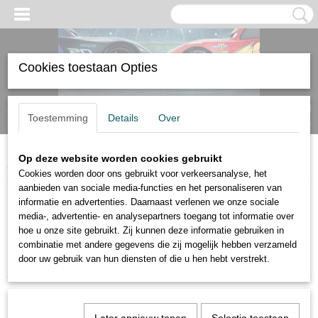
Cookies toestaan Opties
Inloggen
Registreren
UW WINKELWAGEN
Toestemming
Details
Over
Geen producten
(0)
Op deze website worden cookies gebruikt
Home
>
LEGO
Cookies worden door ons gebruikt voor verkeersanalyse, het
aanbieden van sociale media-functies en het personaliseren van
informatie en advertenties. Daarnaast verlenen we onze sociale
Sorteer op:
media-, advertentie- en analysepartners toegang tot informatie over
hoe u onze site gebruikt. Zij kunnen deze informatie gebruiken in
1
2
»
combinatie met andere gegevens die zij mogelijk hebben verzameld
door uw gebruik van hun diensten of die u hen hebt verstrekt.
Nieuw