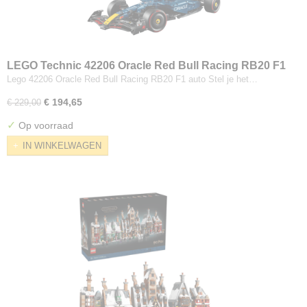
LEGO Technic 42206 Oracle Red Bull Racing RB20 F1
auto
Lego 42206 Oracle Red Bull Racing RB20 F1 auto Stel je het…
€ 194,65
€ 229,00
✓
Op voorraad
IN WINKELWAGEN