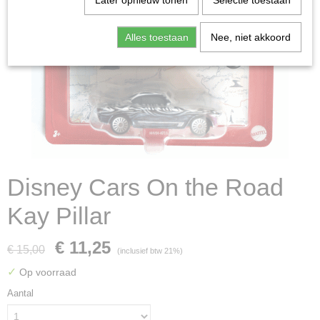
Later opnieuw tonen
Selectie toestaan
Alles toestaan
Nee, niet akkoord
Disney Cars On the Road
Kay Pillar
€ 11,25
€ 15,00
(inclusief btw 21%)
✓
Op voorraad
Aantal