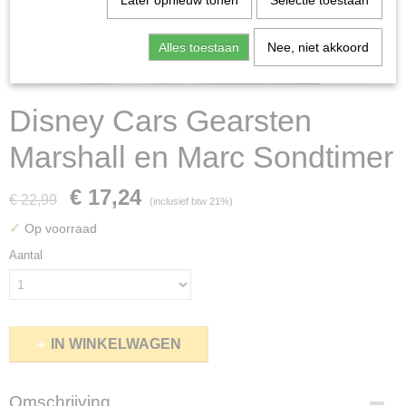
Later opnieuw tonen
Selectie toestaan
Alles toestaan
Nee, niet akkoord
Disney Cars Gearsten
Marshall en Marc Sondtimer
€ 17,24
€ 22,99
(inclusief btw 21%)
✓
Op voorraad
Aantal
IN WINKELWAGEN
Omschrijving